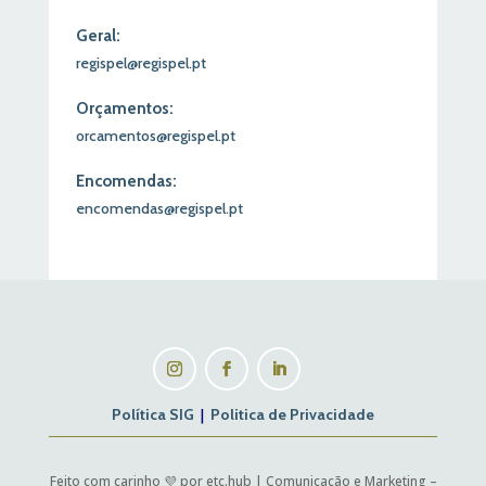
Geral:
regispel@regispel.pt
Orçamentos:
orcamentos@regispel.pt
Encomendas:
encomendas@regispel.pt
Política SIG
|
Politica de Privacidade
Feito com carinho 💜 por etc.hub | Comunicação e Marketing –