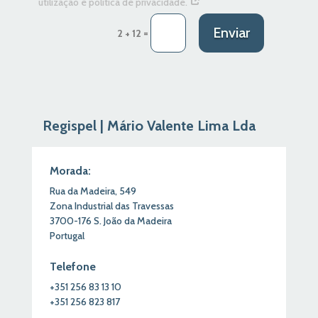
utilização e política de privacidade.
Enviar
=
2 + 12
Regispel | Mário Valente Lima Lda
Morada:
Rua da Madeira,
549
Zona Industrial das Travessas
3700-176
S.
João
da Madeira
Portugal
Telefone
+351
256
83
13
10
+351
256
823
817