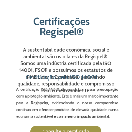
Certificações
Regispel®
A sustentabilidade económica, social e
ambiental são os pilares da Regispel®.
Somos uma indústria certificada pela
ISO
14001
,
FSC®
e possuímos os
estatutos de
Certificação pela ISO 14001
PME Líder e Excelência
, garantindo
qualidade, responsabilidade e compromisso
A certificação ISO 14001 demonstra a nossa preocupação
com o meio ambiente.
com a proteção ambiental. Este é mais um marco importante
para a Regispel®, evidenciando o nosso compromisso
contínuo em oferecer produtos de elevada qualidade, numa
economia sustentável e com menor impacto ambiental.
Consulte o certificado