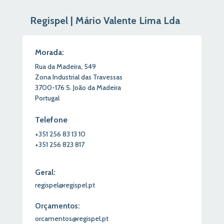
Regispel | Mário Valente Lima Lda
Morada:
Rua da Madeira,
549
Zona Industrial das Travessas
3700-176
S.
João
da Madeira
Portugal
Telefone
+351
256
83
13
10
+351
256
823
817
Geral:
regispel@regispel.pt
Orçamentos:
orcamentos@regispel.pt