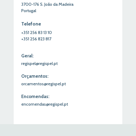
3700-176
S.
João
da Madeira
Portugal
Telefone
+351
256
83
13
10
+351
256
823
817
Geral:
regispel@regispel.pt
Orçamentos:
orcamentos@regispel.pt
Encomendas:
encomendas@regispel.pt