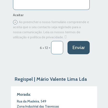
Aceitar
Ao preencher o nosso formulário compreende e
aceita que o seu contacto seja registado para a
nossa comunicação. Leia os nossos termos de
utilização e política de privacidade.
Enviar
=
6 + 12
Regispel | Mário Valente Lima Lda
Morada:
Rua da Madeira,
549
Zona Industrial das Travessas