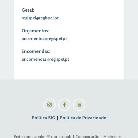
Geral:
regispel@regispel.pt
Orçamentos:
orcamentos@regispel.pt
Encomendas:
encomendas@regispel.pt
Política SIG
|
Politica de Privacidade
Feito com carinho 💜 por etc.hub | Comunicação e Marketing –