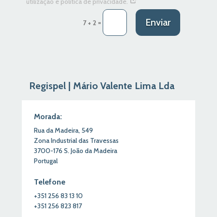
utilização e política de privacidade.
Enviar
=
7 + 2
Regispel | Mário Valente Lima Lda
Morada:
Rua da Madeira,
549
Zona Industrial das Travessas
3700-176
S.
João
da Madeira
Portugal
Telefone
+351
256
83
13
10
+351
256
823
817